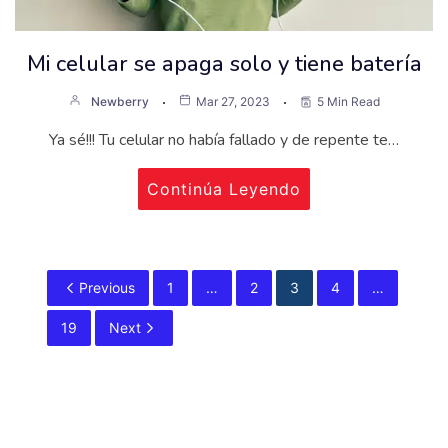
Mi celular se apaga solo y tiene batería
Newberry
Mar 27, 2023
5 Min Read
Ya sé!!! Tu celular no había fallado y de repente te…
Continúa Leyendo
Previous
1
…
2
3
4
…
19
Next