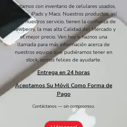
Contamos con inventario de celulares usados,
iPhones, iPads y Macs. Nuestros productos, así
como nuestros servicio, tienen la confianza de
Newberry, la mas alta Calidad del Mercado y
el mejor precio. Ven hoy o haznos una
llamada para más información acerca de
nuestros equipo que pudiéramos tener en
stock, somos felices de ayudarte.
Entrega en 24 horas
Aceptamos Su Móvil Como Forma de
Pago
Contáctanos — sin compromiso.