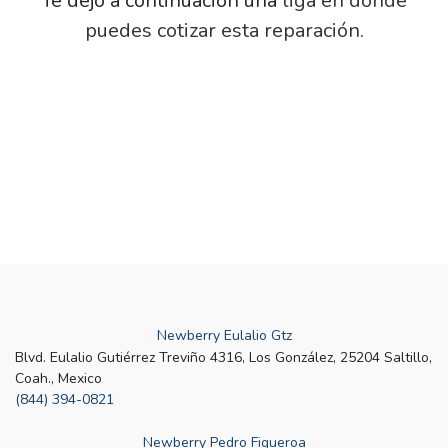
Te dejo a continuación una
liga en donde
puedes cotizar esta reparación.
Post
navigation
Newberry Eulalio Gtz
Blvd. Eulalio Gutiérrez Treviño 4316, Los González, 25204 Saltillo,
Coah., Mexico
(844) 394-0821
Newberry Pedro Figueroa