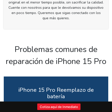
original en el menor tiempo posible, sin sacrificar la calidad.
Cuente con nosotros para que le devolvamos su dispositivo
en poco tiempo. Queremos que sigas conectado con los
que más quieres.
Problemas comunes de
reparación de iPhone 15 Pro
iPhone 15 Pro Reemplazo de
batería
Las baterías envejecen con el tiempo y pierden
Cotiza aquí de Inmediato